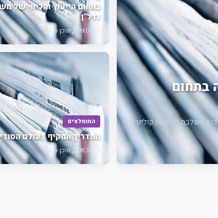
בתחום הייעוץ והליווי של מש
נדל"ן
09:01
תוכן שיווקי
ה בתחום
היא משלבת יצירתיות קולינרית
המומלצים
המדריך המקיף לעולם הסודי
08:34
תוכן שיווקי